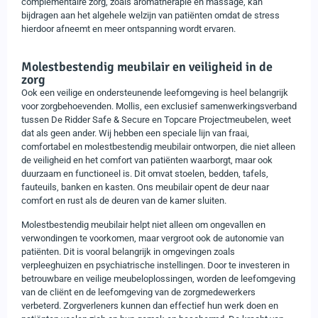
complementaire zorg, zoals aromatherapie en massage, kan
bijdragen aan het algehele welzijn van patiënten omdat de stress
hierdoor afneemt en meer ontspanning wordt ervaren.
Molestbestendig meubilair en veiligheid in de
zorg
Ook een veilige en ondersteunende leefomgeving is heel belangrijk
voor zorgbehoevenden. Mollis, een exclusief samenwerkingsverband
tussen De Ridder Safe & Secure en Topcare Projectmeubelen, weet
dat als geen ander. Wij hebben een speciale lijn van fraai,
comfortabel en molestbestendig meubilair ontworpen, die niet alleen
de veiligheid en het comfort van patiënten waarborgt, maar ook
duurzaam en functioneel is. Dit omvat stoelen, bedden, tafels,
fauteuils, banken en kasten. Ons meubilair opent de deur naar
comfort en rust als de deuren van de kamer sluiten.
Molestbestendig meubilair helpt niet alleen om ongevallen en
verwondingen te voorkomen, maar vergroot ook de autonomie van
patiënten. Dit is vooral belangrijk in omgevingen zoals
verpleeghuizen en psychiatrische instellingen. Door te investeren in
betrouwbare en veilige meubeloplossingen, worden de leefomgeving
van de cliënt en de leefomgeving van de zorgmedewerkers
verbeterd. Zorgverleners kunnen dan effectief hun werk doen en