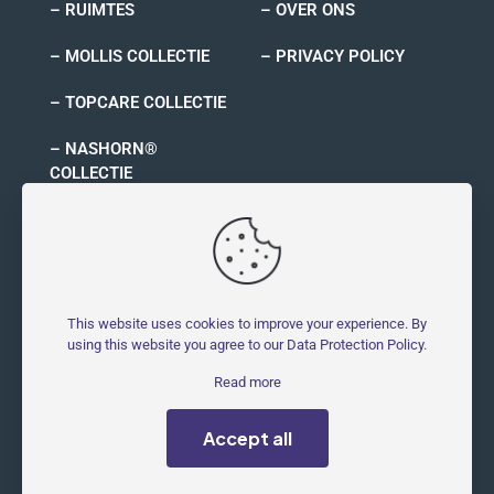
– RUIMTES
– OVER ONS
– MOLLIS COLLECTIE
– PRIVACY POLICY
– TOPCARE COLLECTIE
– NASHORN®
COLLECTIE
– RYNO COLLECTIE
This website uses cookies to improve your experience. By
using this website you agree to our
Data Protection Policy
.
© 2026 MOLLIS - Molestbestendig | All Rights Reserved |
Read more
Powered by
Symblings
Accept all