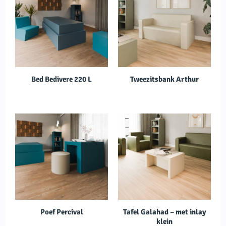
Bed Bedivere 220 L
Tweezitsbank Arthur
Poef Percival
Tafel Galahad – met inlay
klein