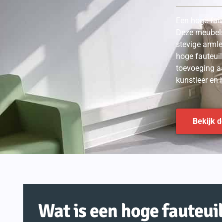
Een hoge faut
Deze meubels
stevige armle
hoge fauteui
toevoeging aa
kunstleer en 
Bekijk 
Wat is een hoge fauteui