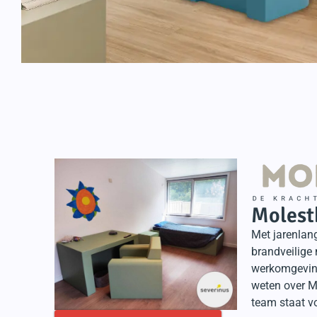
Molest
Met jarenlang
brandveilige
werkomgeving
weten over M
team staat vo