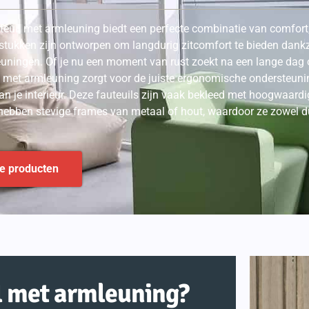
euil met armleuning biedt een perfecte combinatie van comfort, 
tukken zijn ontworpen om langdurig zitcomfort te bieden dankz
uningen. Of je nu een moment van rust zoekt na een lange dag o
l met armleuning zorgt voor de juiste ergonomische ondersteuni
n je interieur. Deze fauteuils zijn vaak bekleed met hoogwaardi
hebben stevige frames van metaal of hout, waardoor ze zowel duu
de producten
l met armleuning?