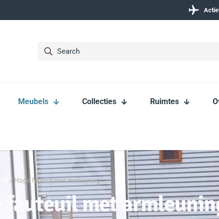
Actie
Meubels
Collecties
Ruimtes
O
els
/ Hoge fauteuil met armleuning
 fauteuil met armleunin