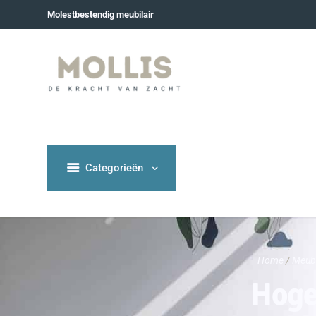
Molestbestendig meubilair
Categorieën
Home
/
Meub
Hoge