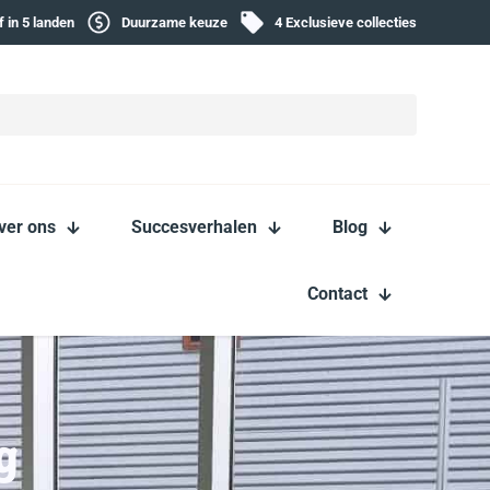
f in 5 landen
Duurzame keuze
4 Exclusieve collecties
ver ons
Succesverhalen
Blog
Contact
g