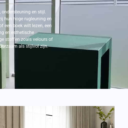
ondersteuning en stijl.
ij hun hoge rugleuning en
f een boek wilt lezen, een
ng en esthetische
ge stoffen zoals velours of
rzaam als stijlvol zijn.