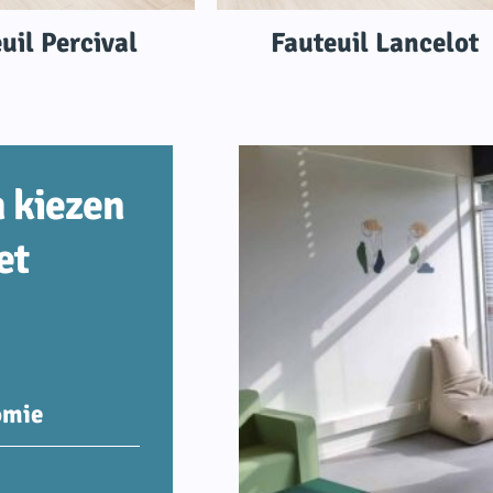
uil Percival
Fauteuil Lancelot
 kiezen
et
omie