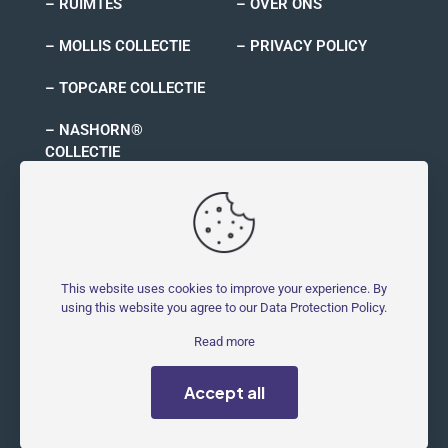
– RUIMTES
– OVER ONS
– MOLLIS COLLECTIE
– PRIVACY POLICY
– TOPCARE COLLECTIE
– NASHORN®
COLLECTIE
– RYNO COLLECTIE
This website uses cookies to improve your experience. By
using this website you agree to our
Data Protection Policy
.
© 2026 MOLLIS - Molestbestendig | All Rights Reserved |
Read more
Powered by
Symblings
Accept all