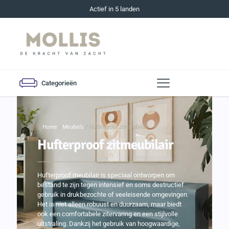
Actief in 5 landen
Categorieën
Home
/
Meubels
/ Hufterproof zitmeubilair
Hufterproof zitmeubilair
Hufterproof meubilair is speciaal ontworpen om
bestand te zijn tegen intensief en soms destructief
gebruik in drukbezochte of veeleisende omgevingen.
Het is niet alleen robuust en duurzaam, maar biedt
ook een comfortabele zitervaring en een stijlvolle
uitstraling. Dankzij het gebruik van hoogwaardige,