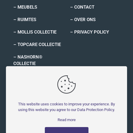
– MEUBELS
– CONTACT
– RUIMTES
– OVER ONS
– MOLLIS COLLECTIE
– PRIVACY POLICY
– TOPCARE COLLECTIE
– NASHORN®
COLLECTIE
– RYNO COLLECTIE
This website uses cookies to improve your experience. By
using this website you agree to our
Data Protection Policy
.
© 2026 MOLLIS - Molestbestendig | All Rights Reserved |
Read more
Powered by
Symblings