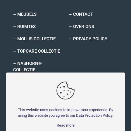
– MEUBELS
– CONTACT
– RUIMTES
– OVER ONS
– MOLLIS COLLECTIE
– PRIVACY POLICY
– TOPCARE COLLECTIE
– NASHORN®
COLLECTIE
– RYNO COLLECTIE
This website uses cookies to improve your experience. By
using this website you agree to our
Data Protection Policy
.
© 2026 MOLLIS - Molestbestendig | All Rights Reserved |
Read more
Powered by
Symblings