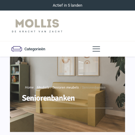
Actief in 5 landen
Categorieën
Home
/
Meubels
/
Senioren meubels
/ Seniorenbanken
Seniorenbanken