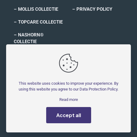
– MOLLIS COLLECTIE
– PRIVACY POLICY
– TOPCARE COLLECTIE
– NASHORN®
COLLECTIE
– RYNO COLLECTIE
This website uses cookies to improve your experience. By
using this website you agree to our
Data Protection Policy
.
© 2026 MOLLIS - Molestbestendig | All Rights Reserved |
Read more
Powered by
Symblings
Accept all