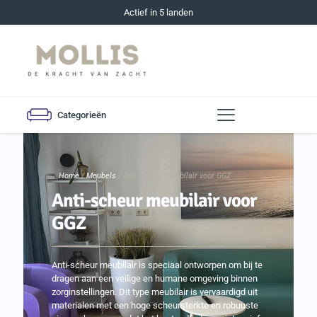
Actief in 5 landen
Categorieën
Home
/
Meubels
/ Anti-scheur meubilair voor GGZ
Anti-scheur meubilair voor
GGZ
Anti-scheur meubilair is speciaal ontworpen om bij te
dragen aan een veilige en humane omgeving binnen
zorginstellingen. Dit type meubilair is vervaardigd uit
materialen met een hoge scheursterkte en robuuste