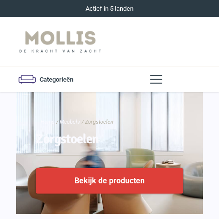
Actief in 5 landen
Categorieën
Home
/
Meubels
/ Zorgstoelen
Zorgstoelen
Bekijk de producten