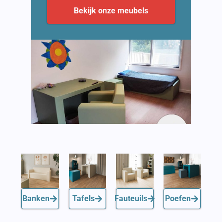
Bekijk onze meubels
Banken
Tafels
Fauteuils
Poefen