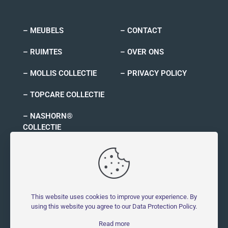
– MEUBELS
– CONTACT
– RUIMTES
– OVER ONS
– MOLLIS COLLECTIE
– PRIVACY POLICY
– TOPCARE COLLECTIE
– NASHORN®
COLLECTIE
– RYNO COLLECTIE
This website uses cookies to improve your experience. By
using this website you agree to our
Data Protection Policy
.
© 2026 MOLLIS - Molestbestendig | All Rights Reserved |
Read more