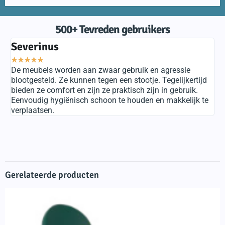
500+ Tevreden gebruikers
Severinus
T
★
★
★
★
★
★
De meubels worden aan zwaar gebruik en agressie
De
blootgesteld. Ze kunnen tegen een stootje. Tegelijkertijd
fe
bieden ze comfort en zijn ze praktisch zijn in gebruik.
mo
Eenvoudig hygiënisch schoon te houden en makkelijk te
jo
verplaatsen.
vo
Gerelateerde producten