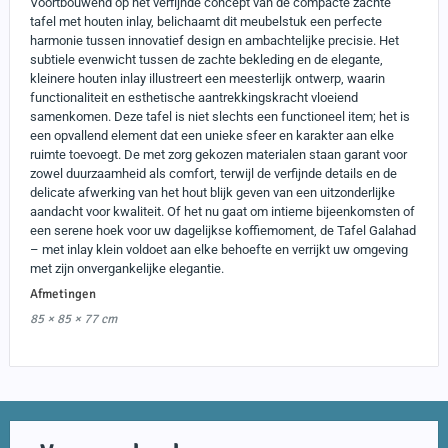
Voortbouwend op het verfijnde concept van de compacte zachte
tafel met houten inlay, belichaamt dit meubelstuk een perfecte
harmonie tussen innovatief design en ambachtelijke precisie. Het
subtiele evenwicht tussen de zachte bekleding en de elegante,
kleinere houten inlay illustreert een meesterlijk ontwerp, waarin
functionaliteit en esthetische aantrekkingskracht vloeiend
samenkomen. Deze tafel is niet slechts een functioneel item; het is
een opvallend element dat een unieke sfeer en karakter aan elke
ruimte toevoegt. De met zorg gekozen materialen staan garant voor
zowel duurzaamheid als comfort, terwijl de verfijnde details en de
delicate afwerking van het hout blijk geven van een uitzonderlijke
aandacht voor kwaliteit. Of het nu gaat om intieme bijeenkomsten of
een serene hoek voor uw dagelijkse koffiemoment, de Tafel Galahad
– met inlay klein voldoet aan elke behoefte en verrijkt uw omgeving
met zijn onvergankelijke elegantie.
Afmetingen
85 × 85 × 77 cm