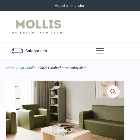
Actief in 5 landen
Categorieën
Home
/
Lijn
/
Mollis
/ Tafel Galahad – met inlay klein