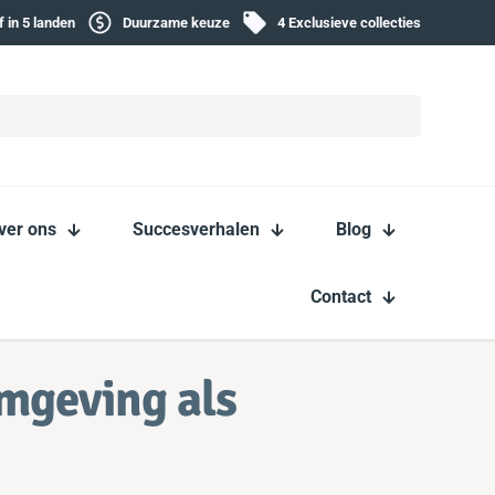
f in 5 landen
Duurzame keuze
4 Exclusieve collecties
ver ons
Succesverhalen
Blog
Contact
mgeving als