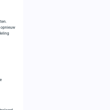
ten.
e opnieuw
deling
e