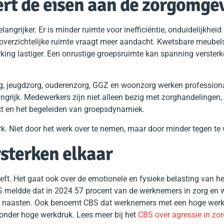
rt de eisen aan de zorgomge
grijker. Er is minder ruimte voor inefficiëntie, onduidelijkheid
verzichtelijke ruimte vraagt meer aandacht. Kwetsbare meubels
ing lastiger. Een onrustige groepsruimte kan spanning versterk
rg, jeugdzorg, ouderenzorg, GGZ en woonzorg werken profession
ngrijk. Medewerkers zijn niet alleen bezig met zorghandelingen
tact en het begeleiden van groepsdynamiek.
 Niet door het werk over te nemen, maar door minder tegen te 
sterken elkaar
ft. Het gaat ook over de emotionele en fysieke belasting van he
CBS meldde dat in 2024 57 procent van de werknemers in zorg en w
un naasten. Ook benoemt CBS dat werknemers met een hoge wer
nder hoge werkdruk. Lees meer bij het
CBS over agressie in zor