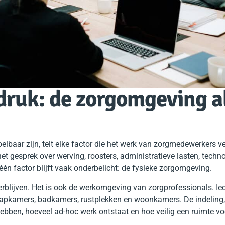
druk: de zorgomgeving a
lbaar zijn, telt elke factor die het werk van zorgmedewerkers vei
et gesprek over werving, roosters, administratieve lasten, techno
én factor blijft vaak onderbelicht: de fysieke zorgomgeving.
erblijven. Het is ook de werkomgeving van zorgprofessionals. Ie
pkamers, badkamers, rustplekken en woonkamers. De indeling, 
bben, hoeveel ad-hoc werk ontstaat en hoe veilig een ruimte voe