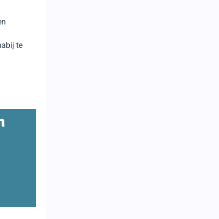
en
abij te
n