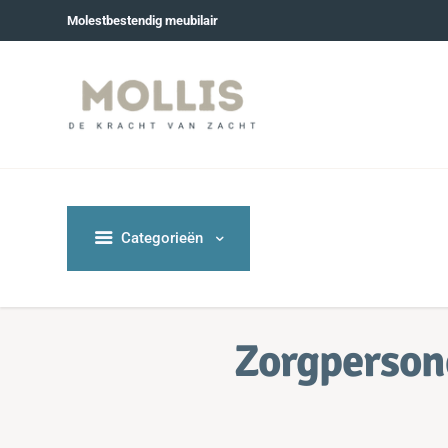
Molestbestendig meubilair
Categorieën
Zorgperson