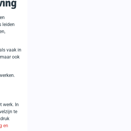
ving
 en
 leiden
en,
als vaak in
, maar ook
werken.
t werk. In
elzijn te
kdruk
g en