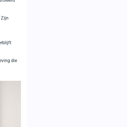
troleerd
 Zijn
blijft
eving die