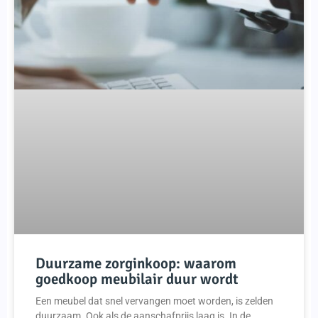
Duurzame zorginkoop: waarom
goedkoop meubilair duur wordt
Een meubel dat snel vervangen moet worden, is zelden
duurzaam. Ook als de aanschafprijs laag is. In de